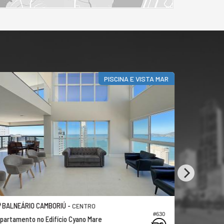
ISTA MAR
CECHINEL
BALNEÁRIO CAMBORIÚ -
CENTRO
#630
#288
Apartamento no Edifício Elbrus Residence