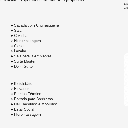
Os
al
Sacada com Churrasqueira
Sala
Cozinha
Hidromassagem
Closet
Lavabo
Sala para 3 Ambientes
Suíte Master
Demi-Suíte
Bicicletário
Elevador
Pìscina Térmica
Entrada para Banhistas
Hall Decorado e Mobiliado
Estar Social
Hidromassagem