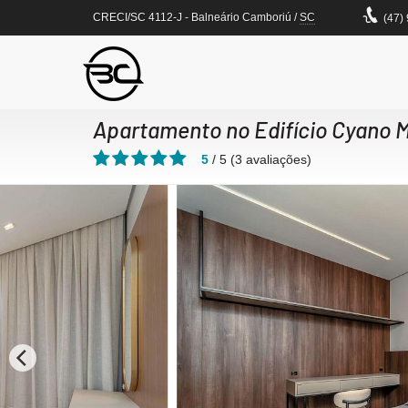
CRECI/SC 4112-J
- Balneário Camboriú /
SC
(47)
Apartamento no Edifício Cyano 
5
/
5
(
3
avaliações)