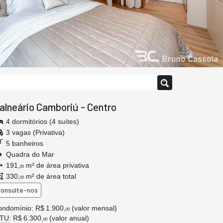
alneário Camboriú
-
Centro
4 dormitórios (4 suítes)
3 vagas (Privativa)
5 banheiros
Quadra do Mar
191,
m² de área privativa
00
330,
m² de área total
00
onsulte-nos
ndomínio: R$ 1.900,
(valor mensal)
00
PTU
: R$ 6.300,
(valor anual)
00