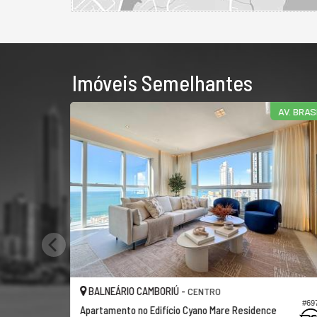
Imóveis Semelhantes
AV. BRASIL
BALNEÁRIO CAMBORIÚ -
NTRO
CENTRO
#697
no Mare Residence
Apartamento no Edifício Cyano Mare R