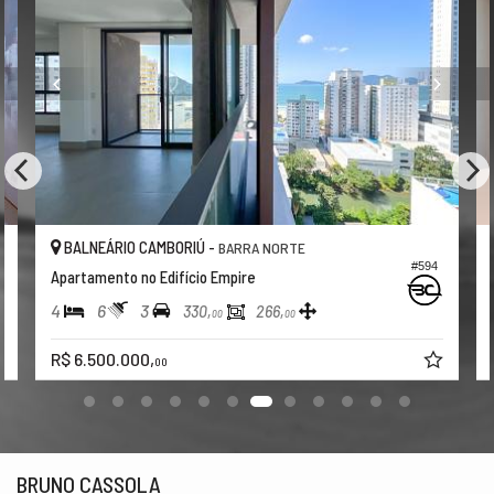
BALNEÁRIO CAMBORIÚ -
BARRA NORTE
#594
Apartamento no Edifício Empire
4
6
3
330,
266,
00
00
R$ 6.500.000,
00
BRUNO CASSOLA