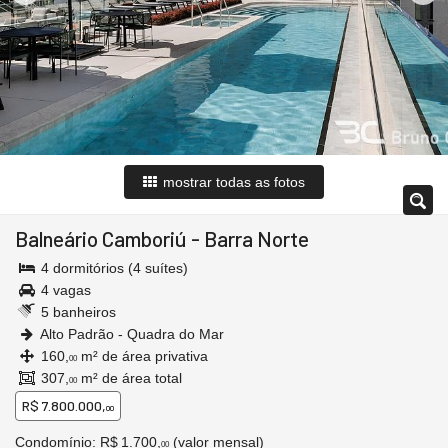
mostrar todas as fotos
Balneário Camboriú
-
Barra Norte
4 dormitórios (4 suítes)
4 vagas
5 banheiros
Alto Padrão - Quadra do Mar
160,
m² de área privativa
00
307,
m² de área total
00
R$ 7.800.000,
00
Condomínio: R$ 1.700,
(valor mensal)
00