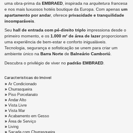
uma obra-prima da
EMBRAED
, inspirada na
arquitetura francesa
e nos mais luxuosos hotéis boutique da Europa. Com apenas
um
apartamento por andar
, oferece
privacidade e tranquilidade
incomparáveis
.
Seu
hall de entrada com pé-direito triplo
impressiona desde o
primeiro momento, e os
1.000 m² de área de lazer
proporcionam
uma experiência de bem-estar e conforto inigualáveis.
Tecnologia, segurança e sofisticação se unem para criar um
ambiente único na
Barra Norte
de
Balneário Camboriú
.
Descubra o privilégio de viver no
padrão EMBRAED
.
Características do Imóvel
Ar Condicionado
Churrasqueira
Piso Porcelanato
Andar Alto
Vista Livre
Vista Mar
Acabamento em Gesso
Área de Serviço
Living
Sacada com Churrasqueira