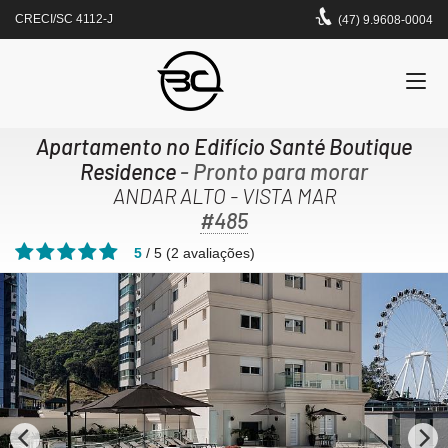
CRECI/SC 4112-J
(47) 9.9608-0004
Apartamento no Edifício Santé Boutique
Residence
- Pronto para morar
ANDAR ALTO - VISTA MAR
#485
5
/
5
(
2
avaliações)