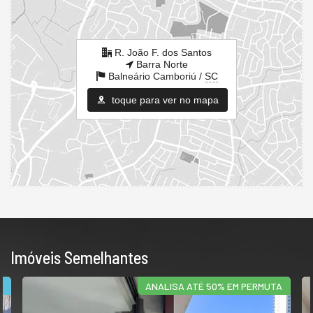
R. João F. dos Santos
Barra Norte
Balneário Camboriú /
SC
toque para ver no mapa
Imóveis Semelhantes
E
ANALISA ATÉ 50% EM PERMUTA