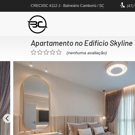
CRECI/SC 4112-J
- Balneário Camboriú /
SC
(47)
Apartamento no Edifício Skyline
(nenhuma avaliação)