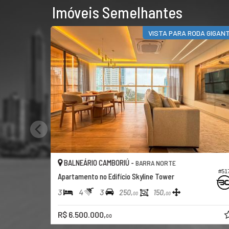
Imóveis Semelhantes
VISTA PARA RODA GIGAN
BALNEÁRIO CAMBORIÚ -
BARRA NORTE
#51
Apartamento no Edifício Skyline Tower
3
4
3
250,
150,
00
00
R$ 6.500.000,
00