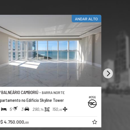
ANDAR ALTO
BALNEÁRIO CAMBORIÚ -
BALNEÁRI
BARRA NORTE
#056
partamento no Edifício Skyline Tower
Apartamento
4
5
3
4
5
290,
150,
74
06
$ 4.750.000,
Consulte
00