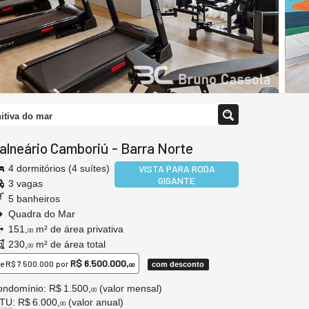
itiva do mar
alneário Camboriú
-
Barra Norte
4 dormitórios (4 suítes)
VISTA PARA RODA
GIGANTE
3 vagas
5 banheiros
Quadra do Mar
151,
m² de área privativa
00
230,
m² de área total
00
R$ 6.500.000,
e
R$ 7.500.000
por
com desconto
00
ndomínio: R$ 1.500,
(valor mensal)
00
PTU
: R$ 6.000,
(valor anual)
00