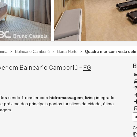
rina
Balneário Camboriú
Barra Norte
Quadra mar com vista defin
B
wer em Balneário Camboriú -
FG
ítes
sendo 1 master com
hidromassagem
, living integrado,
e próximo dos princípais pontos turisticos da cidade, ótima
ragem.
d
Co
I