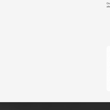
Os
al