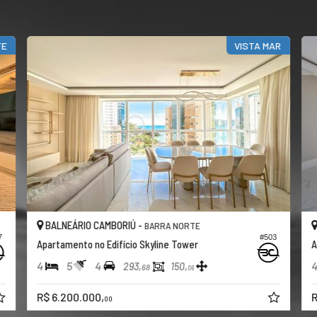
TE
VISTA MAR
BALNEÁRIO CAMBORIÚ -
BARRA NORTE
7
#503
Apartamento no Edifício Skyline Tower
A
4
5
4
293,
150,
68
06
R$ 6.200.000,
R
00