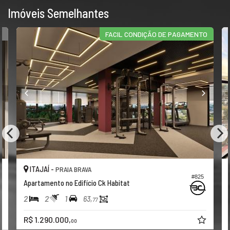
Imóveis Semelhantes
X
FACIL CONDIÇÃO DE PAGAMENTO
ITAJAÍ -
PRAIA BRAVA
#825
Apartamento no Edifício Ck Habitat
2
2
1
63,
77
R$ 1.290.000,
00