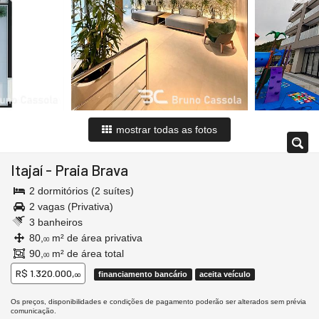
mostrar todas as fotos
Itajaí
-
Praia Brava
2 dormitórios (2 suítes)
2 vagas (Privativa)
3 banheiros
80,
m² de área privativa
00
90,
m² de área total
00
R$ 1.320.000,
financiamento bancário
aceita veículo
00
Os preços, disponibilidades e condições de pagamento poderão ser alterados sem prévia
comunicação.