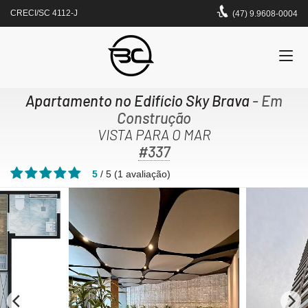
CRECI/SC 4112-J
(47) 9.9608-0004
Apartamento no Edifício Sky Brava
- Em
Construção
VISTA PARA O MAR
#337
5
/
5
(
1
avaliação)