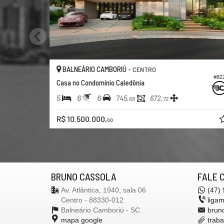
BALNEÁRIO CAMBORIÚ -
CENTRO
#9
#684
Casa no Caledônia
3
5
4
400,
00
R$ 3.700.000,
00
BRUNO CASSOLA
FALE 
Av. Atlântica, 1940, sala 06
(47)
Centro - 88330-012
liga
Balneário Camboriú -
SC
brun
mapa google
trab