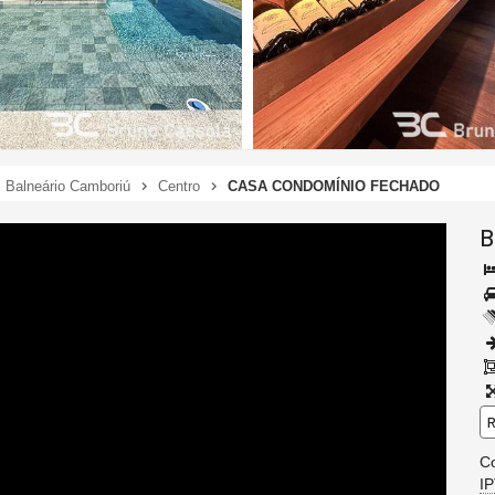
Balneário Camboriú
Centro
CASA CONDOMÍNIO FECHADO
B
R
C
I