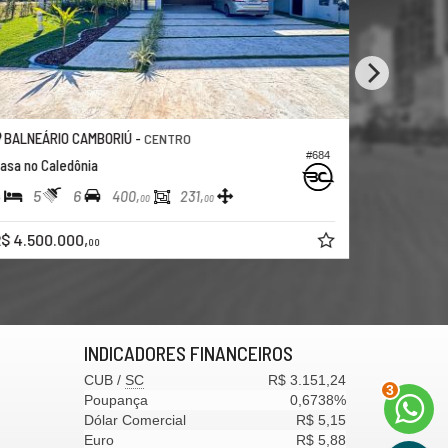
BALNEÁRIO CAMBORIÚ -
BALNEÁR
CENTRO
#105
Casa no Condomínio Reserva Camboriú Golf Club
Casa no Be
4
6
6
4
8
820,
00
R$ 10.500.000,
R$ 14.80
00
INDICADORES
FINANCEIROS
CUB /
SC
R$ 3.151,24
3
Poupança
0,6738%
Dólar Comercial
R$ 5,15
Euro
R$ 5,88