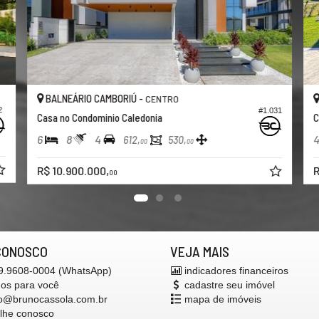
BALNEÁRIO CAMBORIÚ -
CENTRO
58
#653
Casa no Condominio Caledônia
3
5
2
351,
251,
32
42
R$ 3.200.000,
00
CONOSCO
VEJA MAIS
 9.9608-0004 (WhatsApp)
indicadores financeiros
mos para você
cadastre seu imóvel
o@brunocassola.com.br
mapa de imóveis
alhe conosco