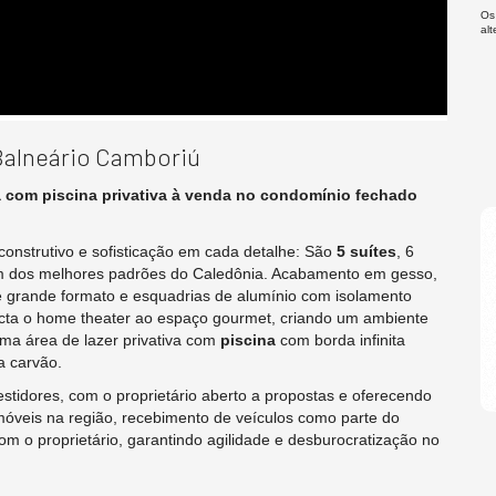
Os
al
Balneário Camboriú
a com piscina privativa à venda no condomínio fechado
 construtivo e sofisticação em cada detalhe: São
5 suítes
, 6
 dos melhores padrões do Caledônia. Acabamento em gesso,
e grande formato e esquadrias de alumínio com isolamento
cta o home theater ao espaço gourmet, criando um ambiente
uma área de lazer privativa com
piscina
com borda infinita
a carvão.
vestidores, com o proprietário aberto a propostas e oferecendo
r imóveis na região, recebimento de veículos como parte do
m o proprietário, garantindo agilidade e desburocratização no