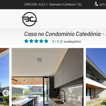
CRECI/SC 4112-J
- Balneário Camboriú /
SC
(47)
Casa no Condomínio Caledônia
- 
5
/
5
(
2
avaliações)