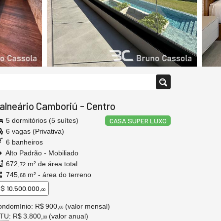
alneário Camboriú
-
Centro
5 dormitórios (5 suítes)
CASA SUPER LUXO
6 vagas (Privativa)
6 banheiros
Alto Padrão - Mobiliado
672,
m² de área total
72
745,
m² - área do terreno
68
$ 10.500.000,
00
ondomínio: R$ 900,
(valor mensal)
00
PTU
: R$ 3.800,
(valor anual)
00