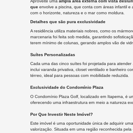
Aproveite uma
ampla área externa com vista deslum
que
envolve a piscina, que conta com áreas infantil e
com o horizonte, natureza e o mar como moldura.
Detalhes que são pura exclusividade
A residência utiliza materiais nobres, como os mármor
marcenaria foi feita sob medida, garantindo sofisticaç
terem mínimo de colunas, gerando amplos vão de vid
Suítes Personalizadas
Cada uma das cinco suítes foi projetada para atender
inclui varanda privativa, closet ventilado e banheir
térreo, ideal para pessoas com mobilidade reduzida.
Exclusividade do Condomínio Plaza
O Condomínio Plaza Golf, localizado em Itapema, é um 
oferecendo uma infraestrutura em meio a natureza ex
Por Que Investir Neste Imóvel?
Este imóvel é uma oportunidade única de adquirir um
valorização. Situada em uma região reconhecida pela e