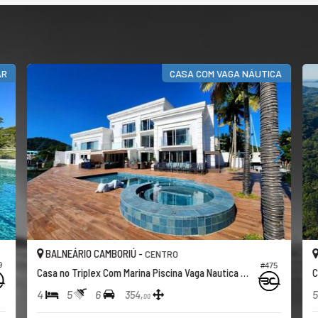
CASA COM VAGA NÁUTICA
AMBORIÚ -
BALNEÁRIO CAMBORIÚ 
CENTRO
#475
Casa no Triplex Com Marina Piscina Vaga Nautica Yacht
Casa no Condomínio Haras
6
5
6
6
354,
486,
00