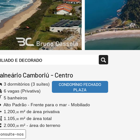
BILIADO E DECORADO
alneário Camboriú
-
Centro
3 dormitórios (3 suítes)
CONDOMÍNIO FECHADO
PLAZA
6 vagas (Privativa)
5 banheiros
Alto Padrão - Frente para o mar - Mobiliado
1.200,
m² de área privativa
00
1.105,
m² de área total
00
2.000,
m² - área do terreno
00
onsulte-nos