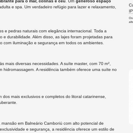
brante para o mar, colinas e céu
. Um
generoso espaço
Co
 adulta e spa. Um verdadeiro refúgio para lazer e relaxamento,
I
Os
al
es e pedras naturais com elegância internacional. Toda a
ão e durabilidade. Além disso, as lajes foram projetadas para
ro com iluminação e segurança em todos os ambientes.
 às mais diversas necessidades. A suíte master, com 70 m²,
o com hidromassagem. A residência também oferece uma suíte no
dos mais exclusivos e completos do litoral catarinense,
uberante.
a mansão em Balneário Camboriú com alto potencial de
xclusividade e segurança, a residência oferece um estilo de