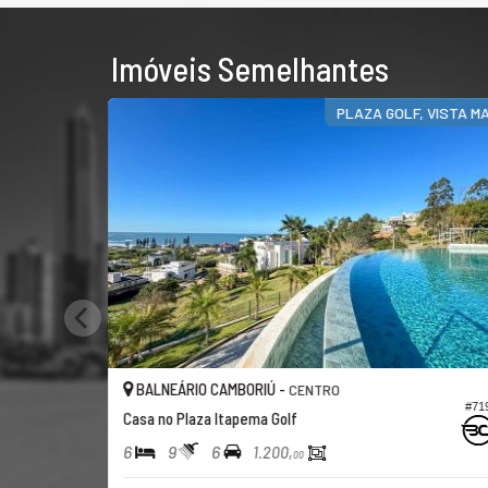
Imóveis Semelhantes
PLAZA GOLF, VISTA MAR
LNEÁRIO CAMBORIÚ -
BALNEÁRIO C
CENTRO
#719
 no Plaza Itapema Golf
9
6
4
5
1.200,
00