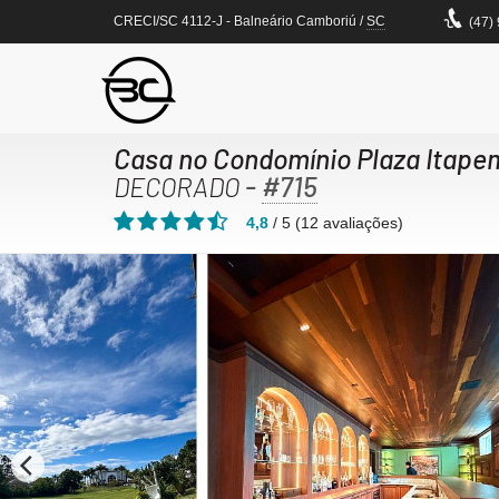
CRECI/SC 4112-J
- Balneário Camboriú /
SC
(47)
Casa no Condomínio Plaza Itape
-
#715
DECORADO
4,8
/
5
(
12
avaliações)