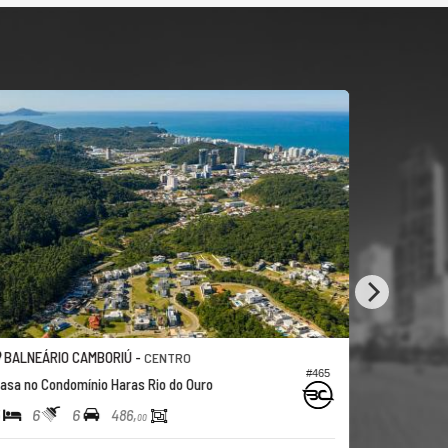
CASA DECO
-
BALNEÁRIO CAMBORIÚ -
CENTRO
CENTRO
#465
 Rio do Ouro
Casa no Bella Vista Residence Club
5
8
8
1.030,
00
00