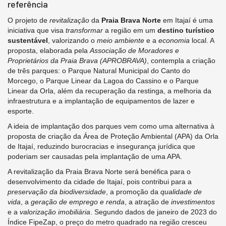
referência
O projeto de
revitalização
da
Praia Brava Norte
em Itajaí é uma
iniciativa que visa
transformar
a região em um
destino turístico
sustentável
, valorizando o
meio ambiente
e a
economia
local. A
proposta, elaborada pela
Associação de Moradores e
Proprietários da Praia Brava (APROBRAVA)
, contempla a criação
de três parques: o Parque Natural Municipal do Canto do
Morcego, o Parque Linear da Lagoa do Cassino e o Parque
Linear da Orla, além da recuperação da restinga, a melhoria da
infraestrutura e a implantação de equipamentos de lazer e
esporte.
A ideia de implantação dos parques vem como uma alternativa à
proposta de criação da Área de Proteção Ambiental (APA) da Orla
de Itajaí, reduzindo burocracias e insegurança jurídica que
poderiam ser causadas pela implantação de uma APA.
A revitalização da Praia Brava Norte será benéfica para o
desenvolvimento da cidade de Itajaí, pois contribui para a
preservação da biodiversidade
, a promoção da
qualidade de
vida
, a
geração de emprego e renda
, a atração de
investimentos
e a
valorização imobiliária
. Segundo dados de janeiro de 2023 do
Índice FipeZap, o preço do metro quadrado na região cresceu