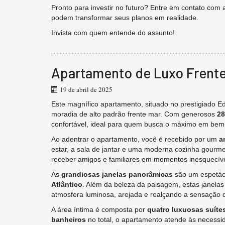
Pronto para investir no futuro? Entre em contato com 
podem transformar seus planos em realidade.
Invista com quem entende do assunto!
Apartamento de Luxo Frente 
19 de abril de 2025
Este magnífico apartamento, situado no prestigiado Ed
moradia de alto padrão frente mar. Com generosos
28
confortável, ideal para quem busca o máximo em bem-
Ao adentrar o apartamento, você é recebido por um
a
estar, a sala de jantar e uma moderna cozinha gourme
receber amigos e familiares em momentos inesquecív
As
grandiosas janelas panorâmicas
são um espetác
Atlântico
. Além da beleza da paisagem, estas janel
atmosfera luminosa, arejada e realçando a sensação d
A área íntima é composta por
quatro luxuosas suíte
banheiros
no total, o apartamento atende às necess