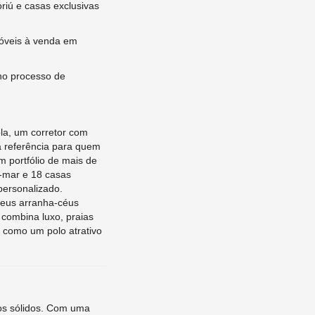
iú e casas exclusivas
óveis à venda em
 no processo de
ola, um corretor com
a referência para quem
 portfólio de mais de
e-mar e 18 casas
personalizado.
seus arranha-céus
combina luxo, praias
e como um polo atrativo
dos sólidos. Com uma