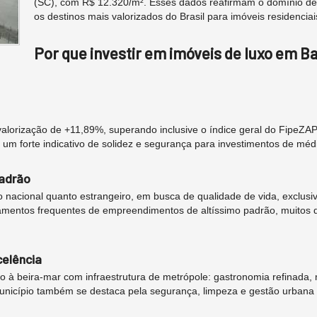
(SC), com R$ 12.320/m². Esses dados reafirmam o domínio de
os destinos mais valorizados do Brasil para imóveis residenciai
Por que investir em imóveis de luxo em Ba
lorização de +11,89%, superando inclusive o índice geral do FipeZAP
 um forte indicativo de solidez e segurança para investimentos de méd
padrão
to nacional quanto estrangeiro, em busca de qualidade de vida, exclusiv
amentos frequentes de empreendimentos de altíssimo padrão, muitos 
celência
do à beira-mar com infraestrutura de metrópole: gastronomia refinada,
município também se destaca pela segurança, limpeza e gestão urbana 