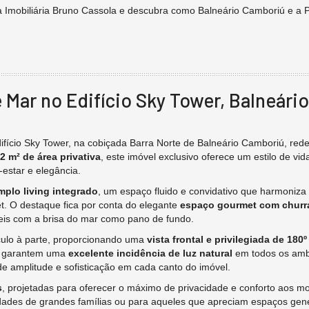
a Imobiliária Bruno Cassola e descubra como Balneário Camboriú e a Pr
Mar no Edifício Sky Tower, Balneári
ifício Sky Tower, na cobiçada Barra Norte de Balneário Camboriú, rede
2 m² de área privativa
, este imóvel exclusivo oferece um estilo de vida
estar e elegância.
mplo living integrado
, um espaço fluido e convidativo que harmoniza
t. O destaque fica por conta do elegante
espaço gourmet com churr
eis com a brisa do mar como pano de fundo.
ulo à parte, proporcionando uma
vista frontal e privilegiada de 180
as garantem uma
excelente incidência de luz natural
em todos os amb
e amplitude e sofisticação em cada canto do imóvel.
s
, projetadas para oferecer o máximo de privacidade e conforto aos 
idades de grandes famílias ou para aqueles que apreciam espaços ge