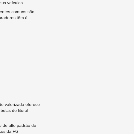
us veículos.
bientes comuns são
oradores têm à
ão valorizada oferece
elas do litoral
o de alto padrão de
icos da FG