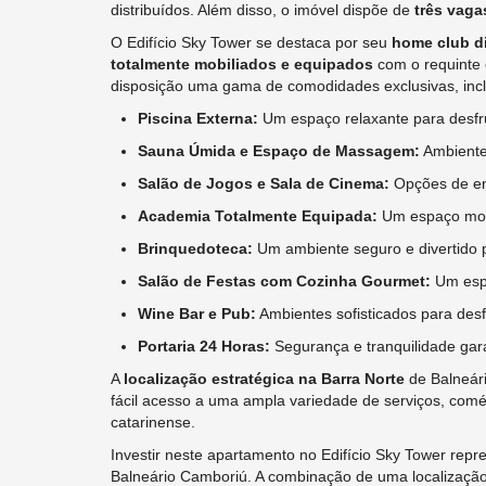
distribuídos. Além disso, o imóvel dispõe de
três vaga
O Edifício Sky Tower se destaca por seu
home club d
totalmente mobiliados e equipados
com o requinte
disposição uma gama de comodidades exclusivas, incl
Piscina Externa:
Um espaço relaxante para desfru
Sauna Úmida e Espaço de Massagem:
Ambiente
Salão de Jogos e Sala de Cinema:
Opções de ent
Academia Totalmente Equipada:
Um espaço moder
Brinquedoteca:
Um ambiente seguro e divertido p
Salão de Festas com Cozinha Gourmet:
Um espa
Wine Bar e Pub:
Ambientes sofisticados para desf
Portaria 24 Horas:
Segurança e tranquilidade gara
A
localização estratégica na Barra Norte
de Balneári
fácil acesso a uma ampla variedade de serviços, comér
catarinense.
Investir neste apartamento no Edifício Sky Tower rep
Balneário Camboriú. A combinação de uma localização 