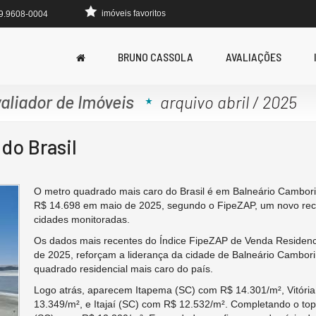
imóveis favoritos
 9.9608-0004
BRUNO CASSOLA
AVALIAÇÕES
aliador de Imóveis
arquivo abril / 2025
do Brasil
O metro quadrado mais caro do Brasil é em Balneário Cambori
R$ 14.698 em maio de 2025, segundo o FipeZAP, um novo rec
cidades monitoradas.
Os dados mais recentes do Índice FipeZAP de Venda Residenci
de 2025, reforçam a liderança da cidade de Balneário Cambor
quadrado residencial mais caro do país.
Logo atrás, aparecem Itapema (SC) com R$ 14.301/m², Vitóri
13.349/m², e Itajaí (SC) com R$ 12.532/m². Completando o top 