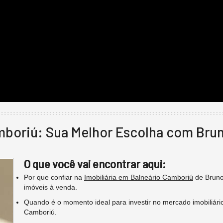
amboriú: Sua Melhor Escolha com Bru
O que você vai encontrar aqui:
Por que confiar na
Imobiliária em Balneário Camboriú
de Bruno
imóveis à venda.
Quando é o momento ideal para investir no mercado imobiliári
Camboriú.