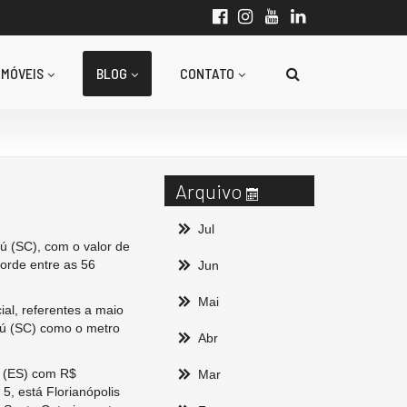
IMÓVEIS
BLOG
CONTATO
Arquivo
Jul
ú (SC), com o valor de
orde entre as 56
Jun
Mai
al, referentes a maio
iú (SC) como o metro
Abr
a (ES) com R$
Mar
5, está Florianópolis