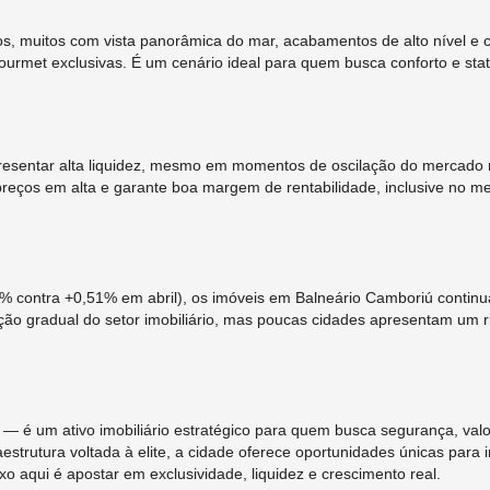
osos, muitos com vista panorâmica do mar, acabamentos de alto nível 
gourmet exclusivas. É um cenário ideal para quem busca conforto e st
esentar alta liquidez, mesmo em momentos de oscilação do mercado 
reços em alta e garante boa margem de rentabilidade, inclusive no m
% contra +0,51% em abril), os imóveis em Balneário Camboriú cont
ção gradual do setor imobiliário, mas poucas cidades apresentam um r
— é um ativo imobiliário estratégico para quem busca segurança, valor
strutura voltada à elite, a cidade oferece oportunidades únicas para i
o aqui é apostar em exclusividade, liquidez e crescimento real.