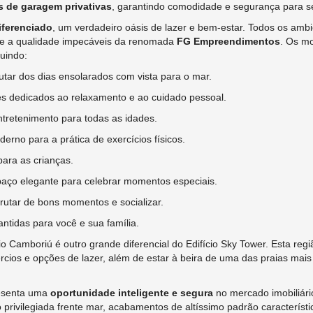
s de garagem privativas
, garantindo comodidade e segurança para se
iferenciado
, um verdadeiro oásis de lazer e bem-estar. Todos os am
 e a qualidade impecáveis da renomada
FG Empreendimentos
. Os m
uindo:
tar dos dias ensolarados com vista para o mar.
s dedicados ao relaxamento e ao cuidado pessoal.
retenimento para todas as idades.
no para a prática de exercícios físicos.
ara as crianças.
ço elegante para celebrar momentos especiais.
rutar de bons momentos e socializar.
ntidas para você e sua família.
o Camboriú é outro grande diferencial do Edifício Sky Tower. Esta regi
cios e opções de lazer, além de estar à beira de uma das praias mais b
resenta uma
oportunidade inteligente e segura
no mercado imobiliári
privilegiada frente mar, acabamentos de altíssimo padrão característ