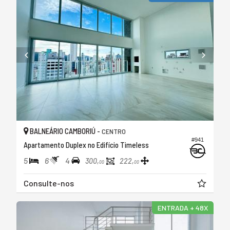
BALNEÁRIO CAMBORIÚ -
CENTRO
#941
Apartamento Duplex no Edifício Timeless
5
6
4
300,
222,
00
00
Consulte-nos
ENTRADA + 48X