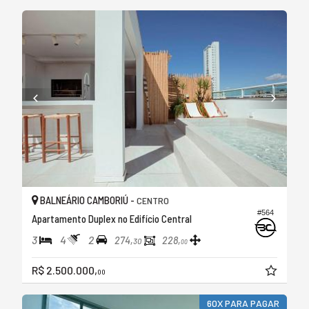
BALNEÁRIO CAMBORIÚ -
CENTRO
#564
Apartamento Duplex no Edifício Central
3
4
2
274,
228,
30
00
R$ 2.500.000,
00
60X PARA PAGAR