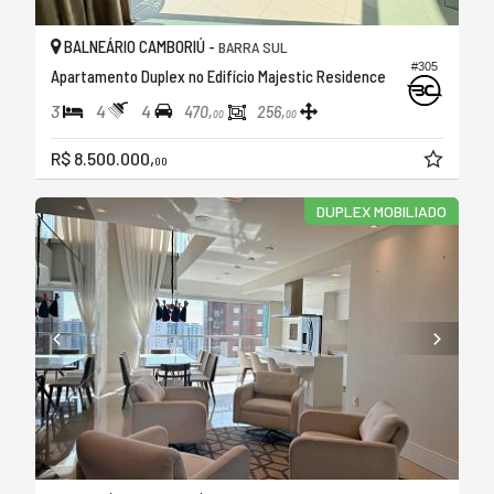
BALNEÁRIO CAMBORIÚ -
BARRA SUL
#305
Apartamento Duplex no Edifício Majestic Residence
3
4
4
470,
256,
00
00
R$ 8.500.000,
00
DUPLEX MOBILIADO