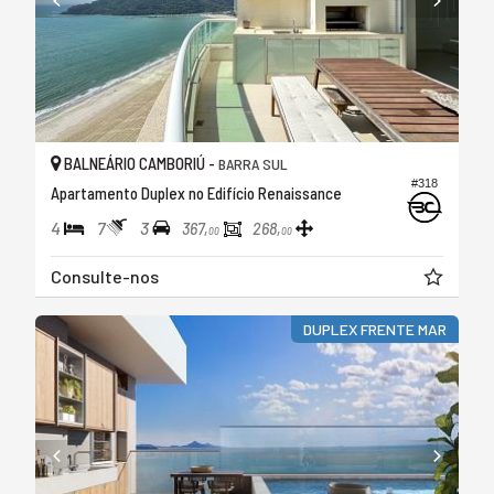
BALNEÁRIO CAMBORIÚ -
BARRA SUL
#318
Apartamento Duplex no Edifício Renaissance
4
7
3
367,
268,
00
00
Consulte-nos
DUPLEX FRENTE MAR