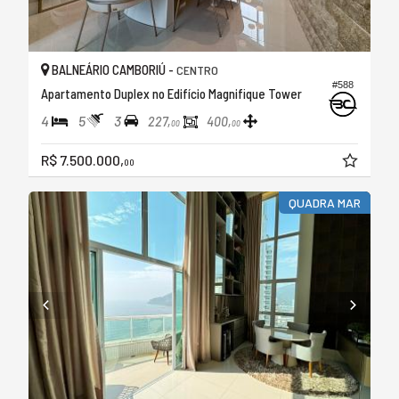
BALNEÁRIO CAMBORIÚ -
CENTRO
#588
Apartamento Duplex no Edifício Magnifique Tower
4
5
3
227,
400,
00
00
R$ 7.500.000,
00
QUADRA MAR