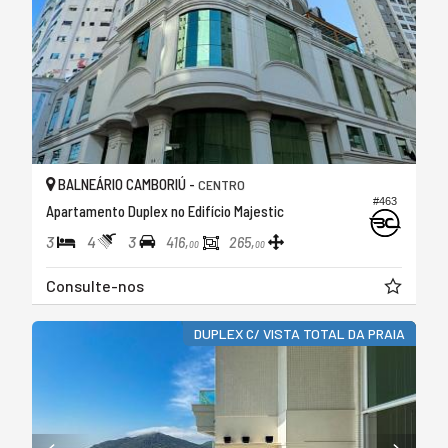
BALNEÁRIO CAMBORIÚ -
CENTRO
#463
Apartamento Duplex no Edifício Majestic
3
4
3
416,
265,
00
00
Consulte-nos
DUPLEX C/ VISTA TOTAL DA PRAIA