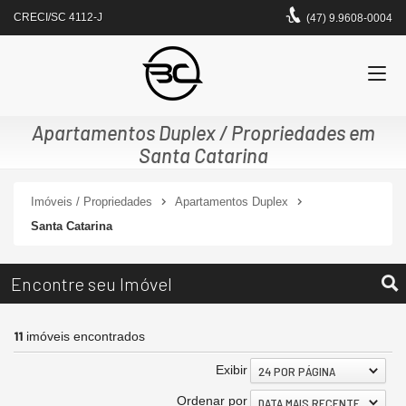
CRECI/SC 4112-J
(47) 9.9608-0004
Apartamentos Duplex / Propriedades em
Santa Catarina
Imóveis / Propriedades
Apartamentos Duplex
Santa Catarina
Encontre seu Imóvel
11
imóveis encontrados
Exibir
24 POR PÁGINA
Ordenar por
DATA MAIS RECENTE