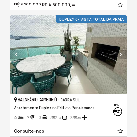
R$ 5.100.000
R$ 4.500.000,
00
DUPLEX C/ VISTA TOTAL DA PRAIA
BALNEÁRIO CAMBORIÚ -
BARRA SUL
#975
Apartamento Duplex no Edifício Renaissance
4
7
3
367,
268,
00
00
Consulte-nos