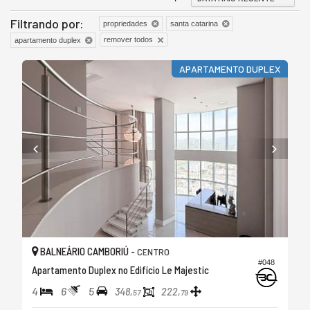
Filtrando por:
propriedades
santa catarina
remover todos
apartamento duplex
APARTAMENTO DUPLEX
BALNEÁRIO CAMBORIÚ -
CENTRO
#048
Apartamento Duplex no Edifício Le Majestic
4
6
5
348,
222,
57
79