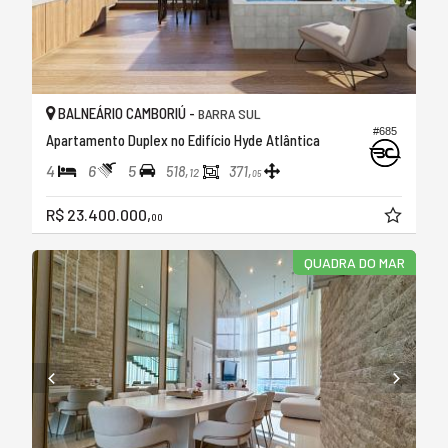
BALNEÁRIO CAMBORIÚ -
BARRA SUL
#685
Apartamento Duplex no Edifício Hyde Atlântica
4
6
5
518,
371,
12
05
R$ 23.400.000,
00
QUADRA DO MAR