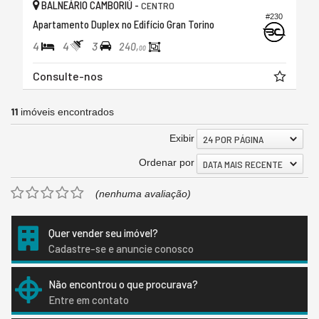
BALNEÁRIO CAMBORIÚ -
CENTRO
#230
Apartamento Duplex no Edifício Gran Torino
4
4
3
240,
00
Consulte-nos
11
imóveis encontrados
Exibir
24 POR PÁGINA
Ordenar por
DATA MAIS RECENTE
(nenhuma avaliação)
Quer vender seu imóvel?
Cadastre-se e anuncie conosco
Não encontrou o que procurava?
Entre em contato