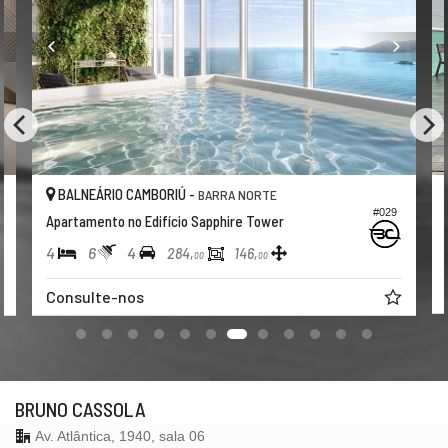
BALNEÁRIO CAMBORIÚ -
BARRA NORTE
#029
Apartamento no Edifício Sapphire Tower
4
6
4
284,
146,
00
00
Consulte-nos
BRUNO CASSOLA
Av. Atlântica, 1940, sala 06