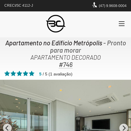
CRECI/SC 4112-J
(47) 9.9608-0004
Apartamento no Edifício Metrópolis
- Pronto
para morar
APARTAMENTO DECORADO
#746
5
/
5
(
1
avaliação)