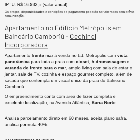
IPTU
: R$ 16.982,
(valor anual)
00
Os preços, disponibilidades e condições de pagamento poderão ser alterados sem prévia
comunicação.
Apartamento no Edifício Metrópolis em
Balneário Camboriú -
Cechinel
Incorporadora
Apartamento
frente mar
à venda no Ed. Metrópolis com
vista
panorâmica
para toda a praia com
closet
,
hidromassagem
e
varanda de frente para o mar
, amplo living com sala de estar e
jantar, sala de TV, cozinha e espaço gourmet completo, além de
sacada que contempla um visual único da praia de Balneário
Camboriú.
O empreendimento conta com área de lazer completa e
excelente localização, na Avenida Atlântica,
Barra Norte
.
Analisa parcelamento direto em 60 meses, aceita plano safra,
analisa permuta 40%.
Características do Imóvel