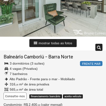
mostrar todas as fotos
Balneário Camboriú
-
Barra Norte
3 dormitórios (3 suítes)
FRENTE MAR
4 vagas (Privativa)
7 banheiros
Alto Padrão - Frente para o mar - Mobiliado
316,
m² de área privativa
00
565,
m² de área total
00
Consulte-nos
financiamento bancário
aceita veículo
Condomínio: R$ 2.400,
(valor mensal)
00