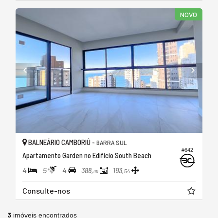
NOVO
BALNEÁRIO CAMBORIÚ -
BARRA SUL
#642
Apartamento Garden no Edifício South Beach
4
5
4
388,
193,
54
00
Consulte-nos
3
imóveis encontrados