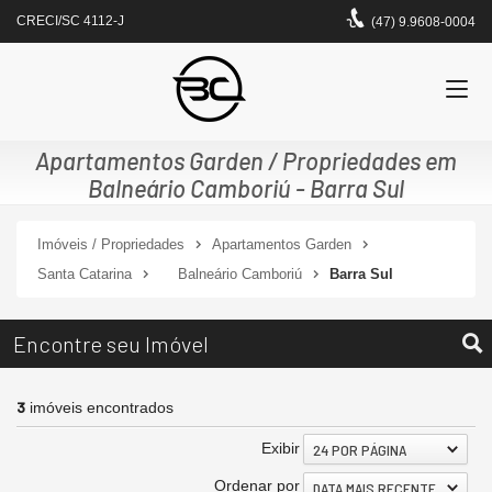
CRECI/SC 4112-J
(47) 9.9608-0004
Apartamentos Garden / Propriedades em
Balneário Camboriú - Barra Sul
Imóveis / Propriedades
Apartamentos Garden
Santa Catarina
Balneário Camboriú
Barra Sul
Encontre seu Imóvel
3
imóveis encontrados
Exibir
24 POR PÁGINA
Ordenar por
DATA MAIS RECENTE