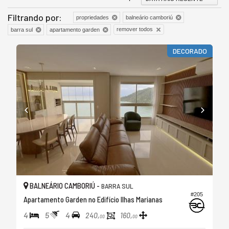
Filtrando por:
propriedades
balneário camboriú
remover todos
barra sul
apartamento garden
DECORADO
BALNEÁRIO CAMBORIÚ -
BARRA SUL
#205
Apartamento Garden no Edifício Ilhas Marianas
4
5
4
240,
160,
00
00