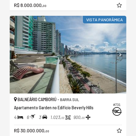
R$ 8.000.000,
00
VISTA PANORÂMICA
BALNEÁRIO CAMBORIÚ -
BARRA SUL
#731
Apartamento Garden no Edifício Beverly Hills
4
6
3
1.023,
900,
00
00
R$ 30.000.000,
00