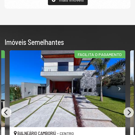
Imóveis Semelhantes
O
FACILITA O PAGAMENTO
BALNEÁRIO CAMBORIÚ -
CENTRO