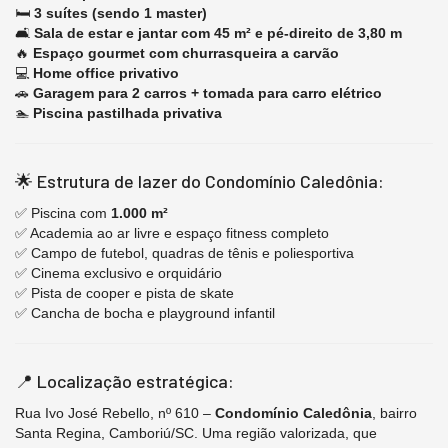
🛏️
3 suítes (sendo 1 master)
🛋️
Sala de estar e jantar com 45 m² e pé-direito de 3,80 m
🔥
Espaço gourmet com churrasqueira a carvão
💻
Home office privativo
🚗
Garagem para 2 carros + tomada para carro elétrico
🏊
Piscina pastilhada privativa
🌟 Estrutura de lazer do Condomínio Caledônia:
✅ Piscina com
1.000 m²
✅ Academia ao ar livre e espaço fitness completo
✅ Campo de futebol, quadras de tênis e poliesportiva
✅ Cinema exclusivo e orquidário
✅ Pista de cooper e pista de skate
✅ Cancha de bocha e playground infantil
📍 Localização estratégica:
Rua Ivo José Rebello, nº 610 –
Condomínio Caledônia
, bairro
Santa Regina, Camboriú/SC. Uma região valorizada, que