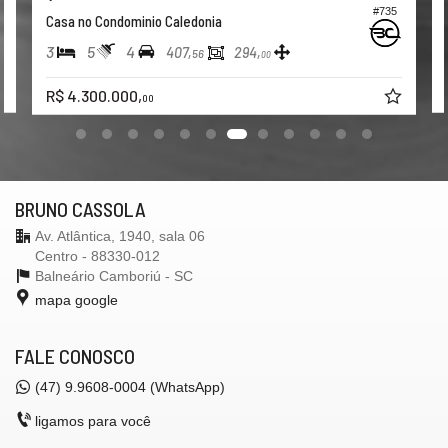
#735
Casa no Condominio Caledonia
3
5
4
407,
294,
56
00
R$ 4.300.000,
00
BRUNO CASSOLA
Av. Atlântica, 1940, sala 06
Centro - 88330-012
Balneário Camboriú -
SC
mapa google
FALE CONOSCO
(47) 9.9608-0004 (WhatsApp)
ligamos para você