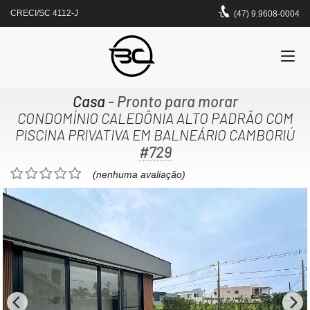
CRECI/SC 4112-J
(47) 9.9608-0004
Casa
- Pronto para morar
CONDOMÍNIO CALEDÔNIA ALTO PADRÃO COM
PISCINA PRIVATIVA EM BALNEÁRIO CAMBORIÚ
#729
(nenhuma avaliação)