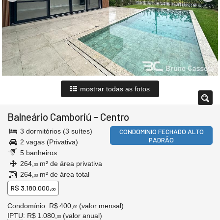
mostrar todas as fotos
Balneário Camboriú
-
Centro
3 dormitórios (3 suítes)
CONDOMINIO FECHADO ALTO
PADRÃO
2 vagas (Privativa)
5 banheiros
264,
m² de área privativa
00
264,
m² de área total
00
R$ 3.180.000,
00
Condomínio: R$ 400,
(valor mensal)
00
IPTU
: R$ 1.080,
(valor anual)
00