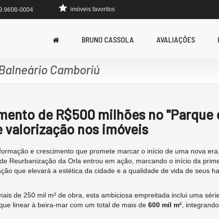
imóveis favoritos
 9.9608-0004
BRUNO CASSOLA
AVALIAÇÕES
 Balneário Camboriú
imento de
R$500 milhões no
"Parque 
e valorização nos imóveis
sformação e crescimento que promete marcar o início de uma nova era
 de Reurbanização da Orla entrou em ação, marcando o início da prime
ção que elevará a estética da cidade e a qualidade de vida de seus ha
ais de 250 mil m² de obra, esta ambiciosa empreitada inclui uma séri
que linear à beira-mar com um total de mais de
600 mil m²
, integrando