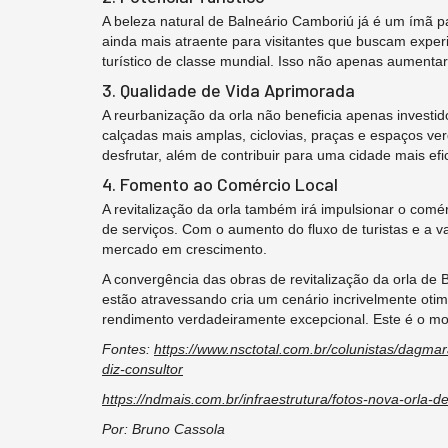
A beleza natural de Balneário Camboriú já é um ímã pa
ainda mais atraente para visitantes que buscam experi
turístico de classe mundial. Isso não apenas aumenta
3. Qualidade de Vida Aprimorada
A reurbanização da orla não beneficia apenas investi
calçadas mais amplas, ciclovias, praças e espaços ve
desfrutar, além de contribuir para uma cidade mais ef
4. Fomento ao Comércio Local
A revitalização da orla também irá impulsionar o comér
de serviços. Com o aumento do fluxo de turistas e a 
mercado em crescimento.
A convergência das obras de revitalização da orla de 
estão atravessando cria um cenário incrivelmente otim
rendimento verdadeiramente excepcional. Este é o mome
Fontes:
https://www.nsctotal.com.br/colunistas/dagma
diz-consultor
https://ndmais.com.br/infraestrutura/fotos-nova-orla-
Por: Bruno Cassola