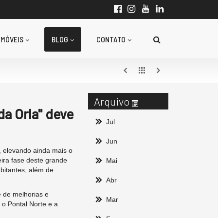
IMÓVEIS
BLOG
CONTATO
Arquivo
da Orla" deve
Jul
Jun
, elevando ainda mais o
ira fase deste grande
Mai
bitantes, além de
Abr
e de melhorias e
Mar
 o Pontal Norte e a