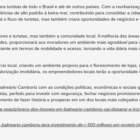
ra turistas de todo o Brasil e até de outros países. Com a reurbanizaç
ências de alto padrão à beira-mar, contribuindo para consolidar a ci
rá o fluxo de turistas, mas também criará oportunidades de negócios e
dores e turistas, mas também a comunidade local. A melhoria das áreas
rdes, proporcionará aos moradores um ambiente mais agradável para vi
iciente em termos de mobilidade e acesso, tornando a vida diária mais
cio local, criando um ambiente propício para o florescimento de lojas,
valorização imobiliária, os empreendedores locais terão a oportunidad
Balneário Camboriú com as condições políticas, econômicas e sociais 
ista, perfeito para investir com segurança, fechar negócios promissor
nto de fazer história e prosperar em um dos locais mais cobiçados do 
ra-spautz/preco-dos-imoveis-em-balneario-camboriu-vai-disparar-e-ho
de-balneario-camboriu-tera-investimento-de-r-500-milhoes-em-projeto-in