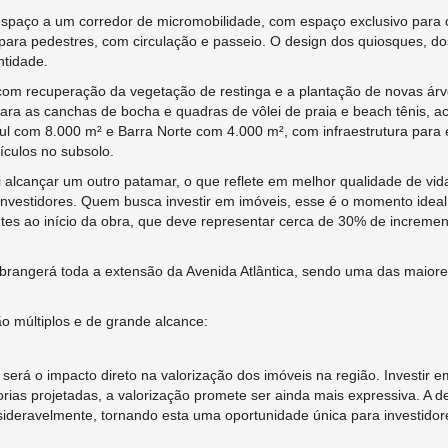
r espaço a um corredor de micromobilidade, com espaço exclusivo para ci
ara pedestres, com circulação e passeio. O design dos quiosques, do
ntidade.
com recuperação da vegetação de restinga e a plantação de novas árv
para as canchas de bocha e quadras de vôlei de praia e beach tênis, a
Sul com 8.000 m² e Barra Norte com 4.000 m², com infraestrutura para 
eículos no subsolo.
 alcançar um outro patamar, o que reflete em melhor qualidade de vid
e investidores. Quem busca investir em imóveis, esse é o momento ide
tes ao início da obra, que deve representar cerca de 30% de incremen
rangerá toda a extensão da Avenida Atlântica, sendo uma das maior
o múltiplos e de grande alcance:
erá o impacto direto na valorização dos imóveis na região. Investir e
ias projetadas, a valorização promete ser ainda mais expressiva. A 
deravelmente, tornando esta uma oportunidade única para investidores