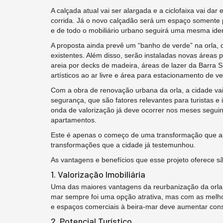
A calçada atual vai ser alargada e a ciclofaixa vai da
corrida. Já o novo calçadão será um espaço somente p
e de todo o mobiliário urbano seguirá uma mesma ide
A proposta ainda prevê um “banho de verde” na orla, 
existentes. Além disso, serão instaladas novas áreas 
areia por decks de madeira, áreas de lazer da Barra 
artísticos ao ar livre e área para estacionamento de v
Com a obra de renovação urbana da orla, a cidade vai
segurança, que são fatores relevantes para turistas 
onda de valorização já deve ocorrer nos meses seguin
apartamentos.
Este é apenas o começo de uma transformação que ab
transformações que a cidade já testemunhou.
As vantagens e benefícios que esse projeto oferece sã
1. Valorização Imobiliária
Uma das maiores vantagens da reurbanização da orla s
mar sempre foi uma opção atrativa, mas com as melhor
e espaços comerciais à beira-mar deve aumentar consi
2. Potencial Turístico