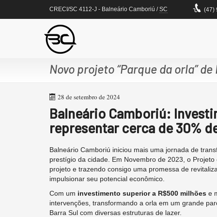
CRECI/SC 4112-J
- Balneário Camboriú /
SC
(47)
Novo projeto “Parque da orla” de
28 de setembro de 2024
Balneário Camboriú: Invest
representar cerca de 30% d
Balneário Camboriú iniciou mais uma jornada de tran
prestígio da cidade. Em Novembro de 2023, o Projeto
projeto e trazendo consigo uma promessa de revitaliza
impulsionar seu potencial econômico.
Com um
investimento superior a R$500 milhões
e m
intervenções, transformando a orla em um grande par
Barra Sul com diversas estruturas de lazer.