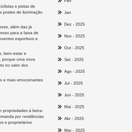
Fev
clistas e pistas de
s postes de iluminação
Jan
Dez
- 2025
ores, além das já
cesso para a faixa de
Nov
- 2025
eventos esportivos e
Out
- 2025
a, bem-estar e
al, porque uma nova
Set
- 2025
to no valor dos
Ago
- 2025
es e mais emocionantes
Jul
- 2025
Jun
- 2025
Mai
- 2025
m propriedades à beira-
demanda por residências
Abr
- 2025
 e proprietários.
Mar
- 2025