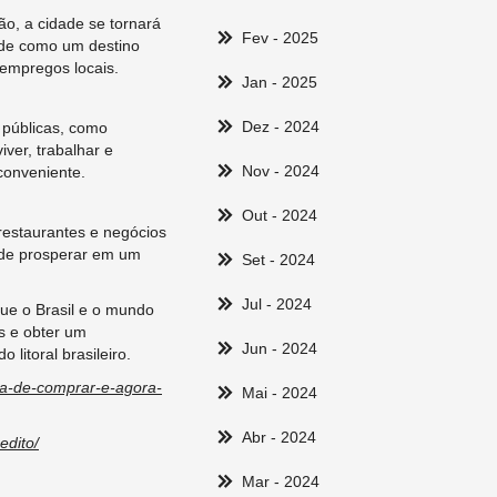
ão, a cidade se tornará
Fev
- 2025
dade como um destino
 empregos locais.
Jan
- 2025
Dez
- 2024
 públicas, como
ver, trabalhar e
Nov
- 2024
 conveniente.
Out
- 2024
 restaurantes e negócios
e de prosperar em um
Set
- 2024
Jul
- 2024
que o Brasil e o mundo
es e obter um
Jun
- 2024
litoral brasileiro.
ra-de-comprar-e-agora-
Mai
- 2024
Abr
- 2024
edito/
Mar
- 2024